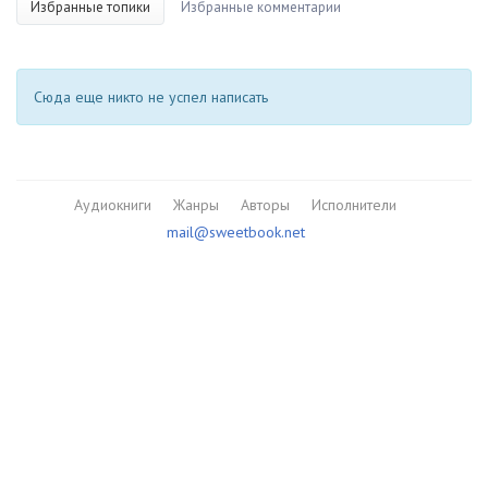
Избранные топики
Избранные комментарии
Сюда еще никто не успел написать
Аудиокниги
Жанры
Авторы
Исполнители
mail@sweetbook.net