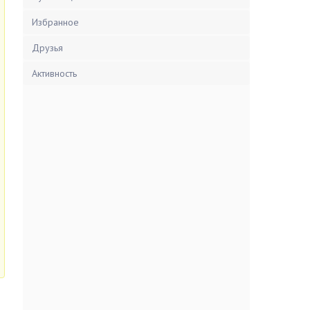
Избранное
Друзья
Активность