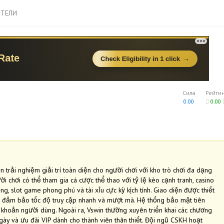
ТЕЛИ
Сила
Рейти
0.00
0.00
 trải nghiệm giải trí toàn diện cho người chơi với kho trò chơi đa dạng
i chơi có thể tham gia cá cược thể thao với tỷ lệ kèo cạnh tranh, casino
ng, slot game phong phú và tài xỉu cực kỳ kịch tính. Giao diện được thiết
bị, đảm bảo tốc độ truy cập nhanh và mượt mà. Hệ thống bảo mật tiên
i khoản người dùng. Ngoài ra, Vswin thường xuyên triển khai các chương
gày và ưu đãi VIP dành cho thành viên thân thiết. Đội ngũ CSKH hoạt