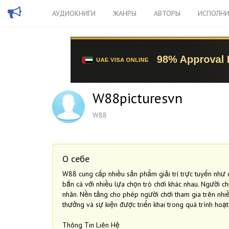
АУДИОКНИГИ
ЖАНРЫ
АВТОРЫ
ИСПОЛНИ
W88picturesvn
W88
О себе
W88 cung cấp nhiều sản phẩm giải trí trực tuyến như c
bắn cá với nhiều lựa chọn trò chơi khác nhau. Người ch
nhân. Nền tảng cho phép người chơi tham gia trên nhiều
thưởng và sự kiện được triển khai trong quá trình hoạ
Thông Tin Liên Hệ