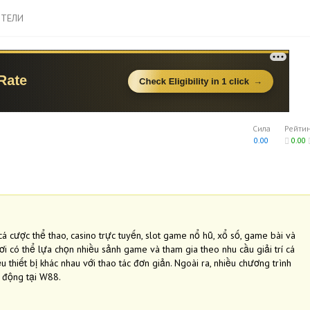
ТЕЛИ
Сила
Рейти
0.00
0.00
á cược thể thao, casino trực tuyến, slot game nổ hũ, xổ số, game bài và
ơi có thể lựa chọn nhiều sảnh game và tham gia theo nhu cầu giải trí cá
 thiết bị khác nhau với thao tác đơn giản. Ngoài ra, nhiều chương trình
t động tại W88.