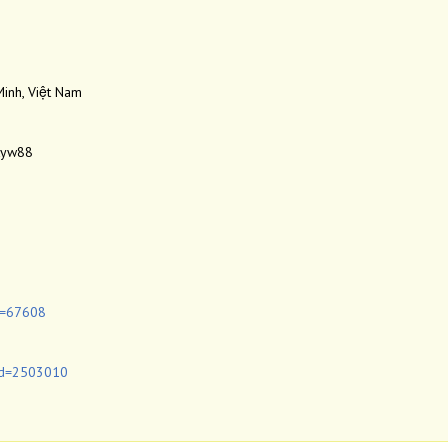
Minh, Việt Nam
kyw88
d=67608
&id=2503010