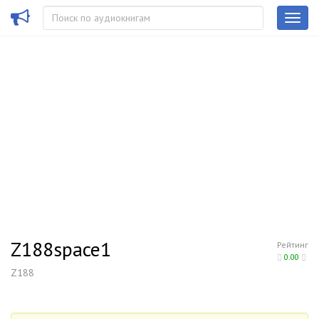
Z188space1
Рейтинг
0.00
Z188