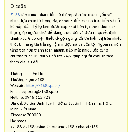
О себе
Z188
tập trung phát triển hệ thống cá cược trực tuyến với
nhiều lựa chọn từ bóng đá, eSports đến casino trực tiếp và nổ
hũ hấp dẫn. Tỷ lệ kèo được cập nhật liên tục theo thời gian
thực giúp người chơi dễ dàng theo dõi và đưa ra quyết định
chính xác. Giao diện thiết kế gọn gàng, tối ưu hiển thị trên nhiều
thiết bị mang lại trải nghiệm mượt mà và tiện lợi. Ngoài ra, nền
tảng tích hợp thanh toán nhanh, bảo mật nhiều lớp cùng
chương trình ưu đãi và hỗ trợ 24/7 giúp người chơi an tâm
tham gia lâu dài.
Thông Tin Liên Hệ
Thương hiệu: Z188
Website:
https://z188.space/
Email: support@z188.space
Hotline: 0946 315 728
Địa chỉ: 90 Bùi Đình Tuý, Phường 12, Bình Thạnh, Tp. Hồ Chí
Minh, Việt Nam
Zipcode: 700000
Hashtags
#z188 #z188casino #slotgamez188 #nhacaiz188