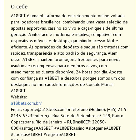
О себе
A18BET é uma plataforma de entretenimento online voltada
para jogadores brasileiros, combinando uma vasta seleção de
apostas esportivas, cassino ao vivo e caça-níqueis de última
geração. A interface é moderna e intuitiva, compatível com
dispositivos móveis e desktops, garantindo acesso fácil e
eficiente. As operações de depósito e saque são tratadas com
rapidez, transparência e alto padrão de segurança. Além
disso, A18BET mantém promoções frequentes para novos
usuários e recompensas para membros ativos, com
atendimento ao cliente disponível 24 horas por dia. Aposte
com confiança na A18BET e descubra porque somos um dos
destaques no mercado.Informações de Contato:Marca:
A18BET
Website:
a18bets.com.br/
Email: suporte@a18bets.com.brTelefone (Hotline): (+55) 21 9
8145-6723Endereço: Rua Sete de Setembro, nº 149, Bairro
Copacabana, Rio de Janeiro – RJ, BrasilCEP: 22030-
000Hashtags:#A18BET #A18BETcassino #slotgameA18BET
#apostasA18BET #registroA18BET