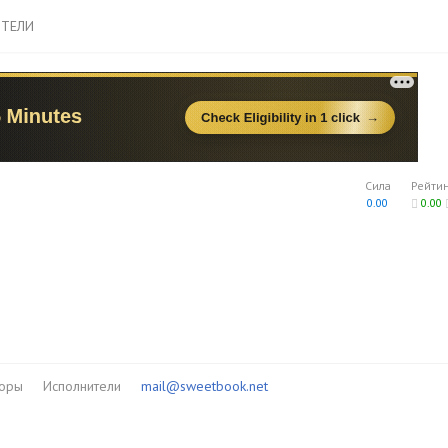
ТЕЛИ
Сила
Рейти
0.00
0.00
торы
Исполнители
mail@sweetbook.net