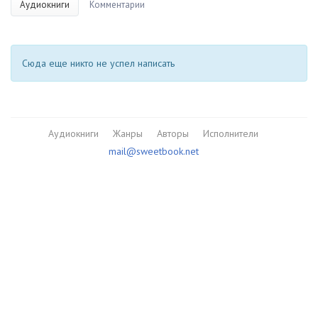
Аудиокниги
Комментарии
Сюда еще никто не успел написать
Аудиокниги
Жанры
Авторы
Исполнители
mail@sweetbook.net