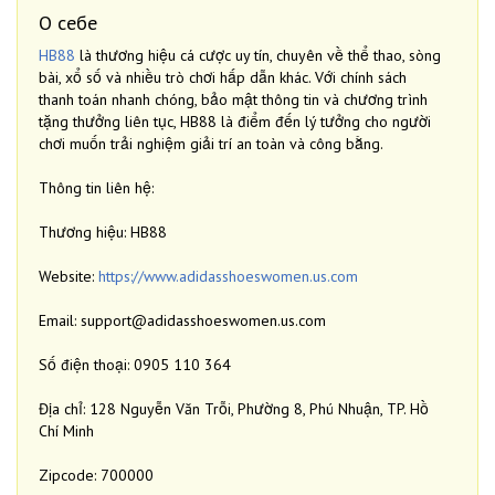
О себе
HB88
là thương hiệu cá cược uy tín, chuyên về thể thao, sòng
bài, xổ số và nhiều trò chơi hấp dẫn khác. Với chính sách
thanh toán nhanh chóng, bảo mật thông tin và chương trình
tặng thưởng liên tục, HB88 là điểm đến lý tưởng cho người
chơi muốn trải nghiệm giải trí an toàn và công bằng.
Thông tin liên hệ:
Thương hiệu: HB88
Website:
https://www.adidasshoeswomen.us.com
Email: support@adidasshoeswomen.us.com
Số điện thoại: 0905 110 364
Địa chỉ: 128 Nguyễn Văn Trỗi, Phường 8, Phú Nhuận, TP. Hồ
Chí Minh
Zipcode: 700000