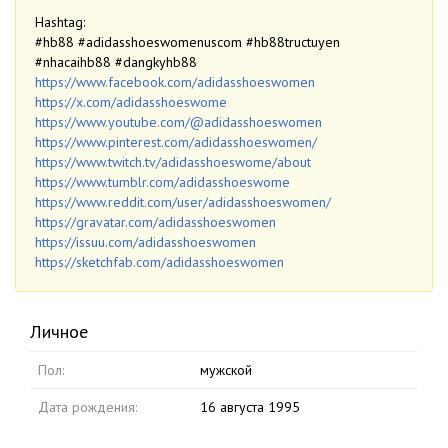
Hashtag:
#hb88 #adidasshoeswomenuscom #hb88tructuyen
#nhacaihb88 #dangkyhb88
https://www.facebook.com/adidasshoeswomen
https://x.com/adidasshoeswome
https://www.youtube.com/@adidasshoeswomen
https://www.pinterest.com/adidasshoeswomen/
https://www.twitch.tv/adidasshoeswome/about
https://www.tumblr.com/adidasshoeswome
https://www.reddit.com/user/adidasshoeswomen/
https://gravatar.com/adidasshoeswomen
https://issuu.com/adidasshoeswomen
https://sketchfab.com/adidasshoeswomen
Личное
Пол:
мужской
Дата рождения:
16 августа 1995