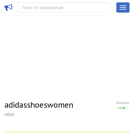
adidasshoeswomen
Рейтинг
0.00
HB88