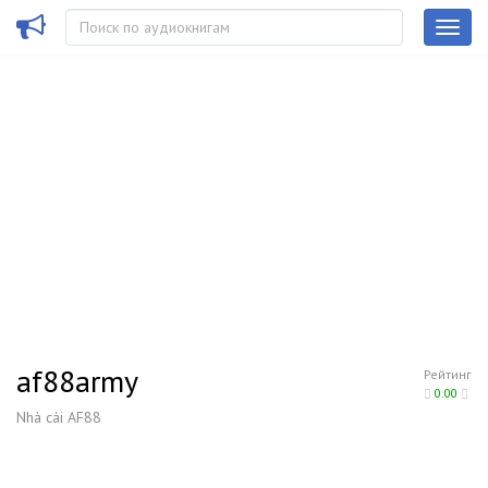
af88army
Рейтинг
0.00
Nhà cái AF88