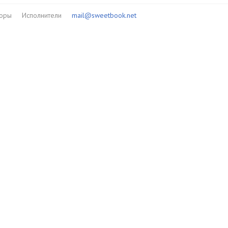
торы
Исполнители
mail@sweetbook.net