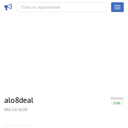
alo8deal
Рейтинг
0.00
Nhà Cái ALO8