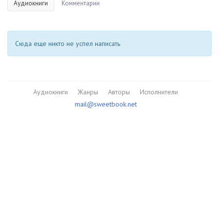
Аудиокниги
Комментарии
Сюда еще никто не успел написать
Аудиокниги
Жанры
Авторы
Исполнители
mail@sweetbook.net