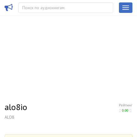
alo8io
Рейтинг
0.00
ALO8