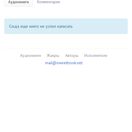
Аудиокниги
Комментарии
Сюда еще никто не успел написать
Аудиокниги
Жанры
Авторы
Исполнители
mail@sweetbook.net