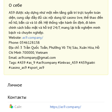
О себе
AS9 được xây dựng như một nền tảng giải trí trực tuyến toàn
diện, cung cấp đầy đủ các nội dung từ casino live, thể thao đến
nổ hũ, bắn cá và lô đề. Hệ thống vận hành ổn định, đi kèm
chính sách bảo mật và hỗ trợ 24/7, mang lại trải nghiệm minh
bạch và chuyên nghiệp.
Website:
as9.company/
Phone: 0346128158
Địa chỉ: 3 Trần Quốc Toản, Phường Võ Thị Sáu, Xuân Hòa, Hồ
Chí Minh 700000, Vietnam
Email: as9company@gmail.com
Tags: #AS9 #as_9 #as9company #linkvao_AS9 #AS9giaitri
#casino_as9 #sport_as9
Личное
Контакты
Сайт:
https://as9.company/