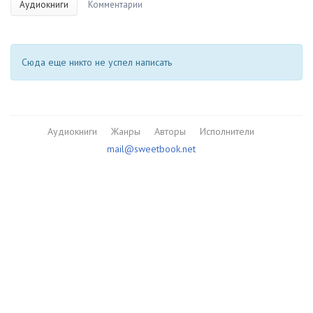
Аудиокниги
Комментарии
Сюда еще никто не успел написать
Аудиокниги
Жанры
Авторы
Исполнители
mail@sweetbook.net