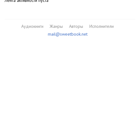
Лента активности пуста
Аудиокниги
Жанры
Авторы
Исполнители
mail@sweetbook.net