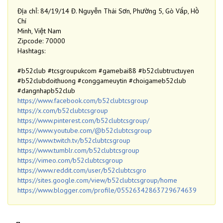
Địa chỉ: 84/19/14 Đ. Nguyễn Thái Sơn, Phường 5, Gò Vấp, Hồ
Chí
Minh, Việt Nam
Zipcode: 70000
Hashtags:
#b52club #tcsgroupukcom #gamebai88 #b52clubtructuyen
#b52clubdoithuong #conggameuytin #choigameb52club
#dangnhapb52club
https://www.facebook.com/b52clubtcsgroup
https://x.com/b52clubtcsgroup
https://www.pinterest.com/b52clubtcsgroup/
https://www.youtube.com/@b52clubtcsgroup
https://www.twitch.tv/b52clubtcsgroup
https://www.tumblr.com/b52clubtcsgroup
https://vimeo.com/b52clubtcsgroup
https://www.reddit.com/user/b52clubtcsgro
https://sites.google.com/view/b52clubtcsgroup/home
https://www.blogger.com/profile/05526342863729674639