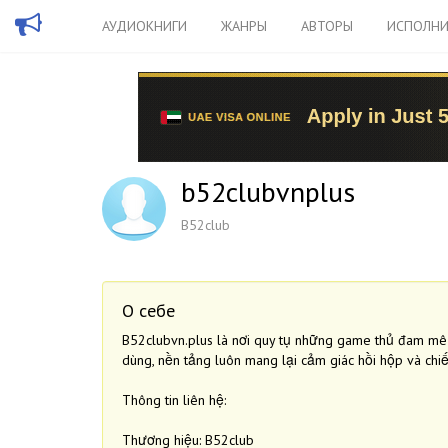
АУДИОКНИГИ
ЖАНРЫ
АВТОРЫ
ИСПОЛНИ
b52clubvnplus
B52club
О себе
B52clubvn.plus là nơi quy tụ những game thủ đam mê b
dùng, nền tảng luôn mang lại cảm giác hồi hộp và chiế
Thông tin liên hệ:
Thương hiệu: B52club