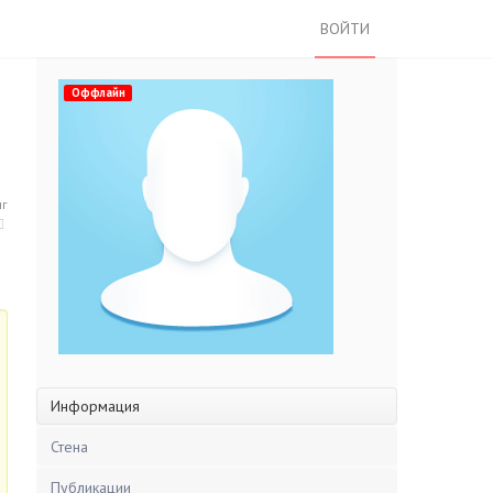
ВОЙТИ
Оффлайн
нг
Информация
Стена
Публикации