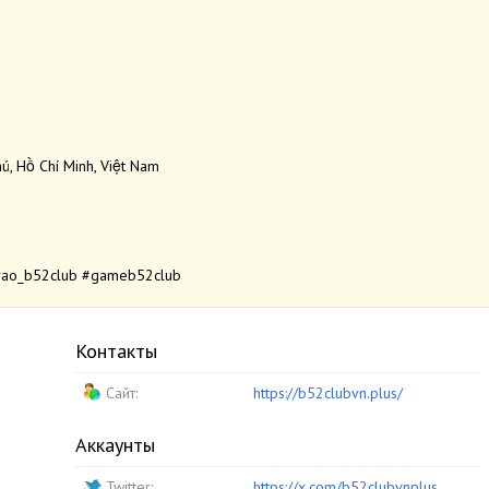
ú, Hồ Chí Minh, Việt Nam
vao_b52club #gameb52club
Контакты
Сайт:
https://b52clubvn.plus/
Аккаунты
Twitter:
https://x.com/b52clubvnplus