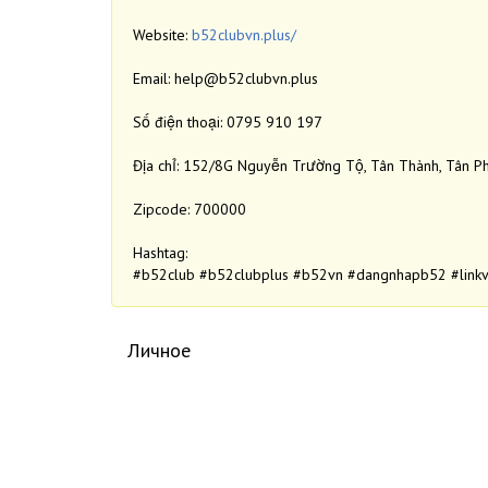
Website:
b52clubvn.plus/
Email: help@b52clubvn.plus
Số điện thoại: 0795 910 197
Địa chỉ: 152/8G Nguyễn Trường Tộ, Tân Thành, Tân Ph
Zipcode: 700000
Hashtag:
#b52club #b52clubplus #b52vn #dangnhapb52 #link
Личное