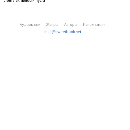
Лента активности пуста
Аудиокниги
Жанры
Авторы
Исполнители
mail@sweetbook.net