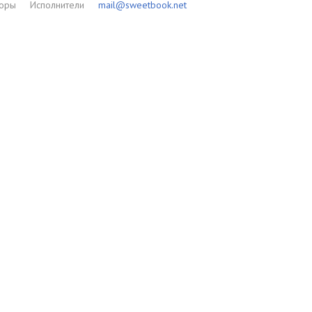
торы
Исполнители
mail@sweetbook.net