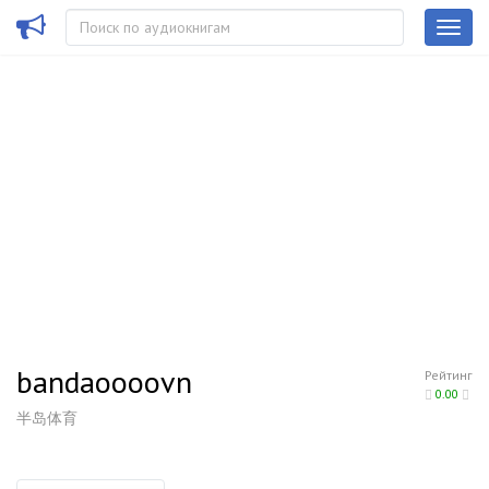
bandaoooovn
Рейтинг
0.00
半岛体育