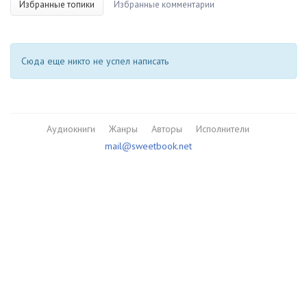
Избранные топики
Избранные комментарии
Сюда еще никто не успел написать
Аудиокниги
Жанры
Авторы
Исполнители
mail@sweetbook.net