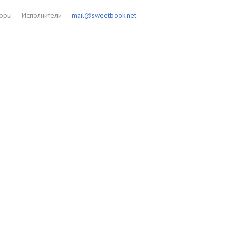
торы
Исполнители
mail@sweetbook.net