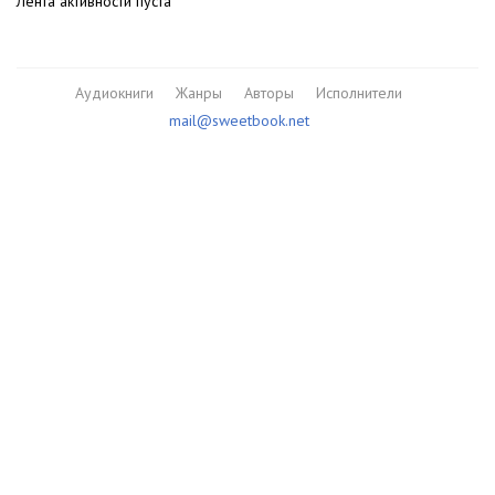
Лента активности пуста
Аудиокниги
Жанры
Авторы
Исполнители
mail@sweetbook.net