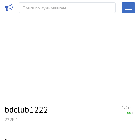
bdclub1222
Рейтинг
0.00
222BD