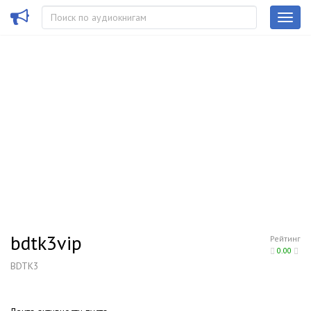
bdtk3vip
Рейтинг
0.00
BDTK3