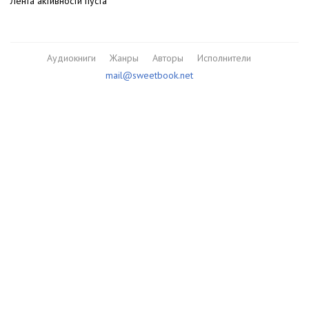
Лента активности пуста
Аудиокниги
Жанры
Авторы
Исполнители
mail@sweetbook.net