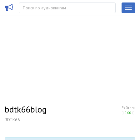
bdtk66blog
Рейтинг
0.00
BDTK66