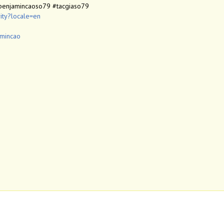
benjamincaoso79 #tacgiaso79
vity?locale=en
amincao