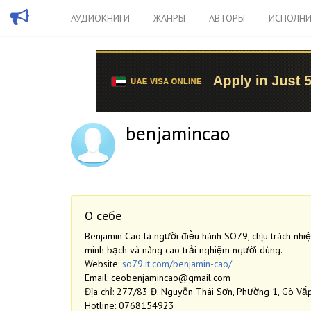
АУДИОКНИГИ
ЖАНРЫ
АВТОРЫ
ИСПОЛНИ
benjamincao
О себе
Benjamin Cao là người điều hành SO79, chịu trách nhiệ
minh bạch và nâng cao trải nghiệm người dùng.
Website:
so79.it.com/benjamin-cao/
Email: ceobenjamincao@gmail.com
Địa chỉ: 277/83 Đ. Nguyễn Thái Sơn, Phường 1, Gò Vấ
Hotline: 0768154923