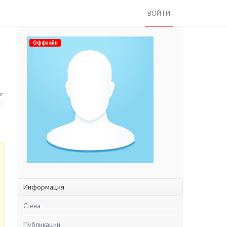
ВОЙТИ
Оффлайн
нг
Информация
Стена
Публикации