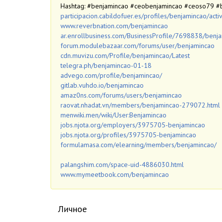
Hashtag: #benjamincao #ceobenjamincao #ceoso79 #
participacion.cabildofuer.es/profiles/benjamincao/acti
www.reverbnation.com/benjamincao
ar.enrollbusiness.com/BusinessProfile/7698838/benj
forum.modulebazaar.com/forums/user/benjamincao
cdn.muvizu.com/Profile/benjamincao/Latest
telegra.ph/benjamincao-01-18
advego.com/profile/benjamincao/
gitlab.vuhdo.io/benjamincao
amaz0ns.com/forums/users/benjamincao
raovat.nhadat.vn/members/benjamincao-279072.html
menwiki.men/wiki/User:Benjamincao
jobs.njota.org/employers/3975705-benjamincao
jobs.njota.org/profiles/3975705-benjamincao
formulamasa.com/elearning/members/benjamincao/
palangshim.com/space-uid-4886030.html
www.mymeetbook.com/benjamincao
Личное