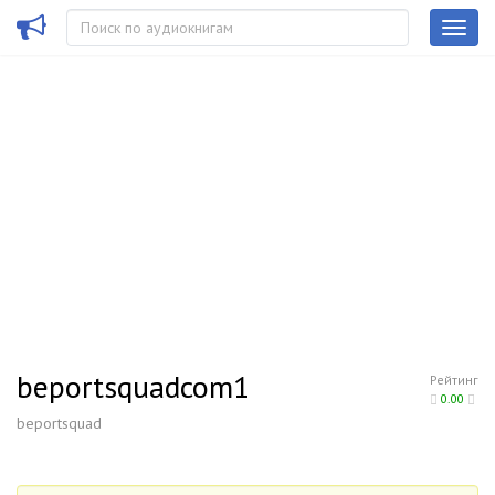
beportsquadcom1
Рейтинг
0.00
beportsquad