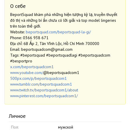
О себе
BeportSquad khám phá những hiện tượng kỳ lạ, truyền thuyết
đô thị và những bí ẩn chưa có lời giải và top model lingeries
trên toàn thế giới.
Website:
beportsquad.com/beportsquad-la-gi/
Phone: 0366 938 671
Địa chỉ: 6B Ấp 2, Tân Vĩnh Lộc, Hồ Chí Minh 700000
Email: beportsquadcom@gmail.com
Tags: #beportsquad #beportsquadlagi #beportsquadcom
#besportpro
x.com/beportsquadcom1
www.youtube.com/
@beportsquadcom1
500px.com/p/beportsquadcom1
www.tumblr.com/beportsquadcom1
www.twitch.tv/beportsquadcom1/about
www.pinterest.com/beportsquadcom1/
Личное
Пол:
мужской