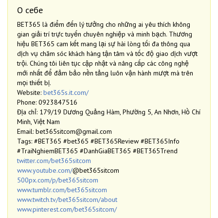
О себе
BET365 là điểm đến lý tưởng cho những ai yêu thích không
gian giải trí trực tuyến chuyên nghiệp và minh bạch. Thương
hiệu BET365 cam kết mang lại sự hài lòng tối đa thông qua
dịch vụ chăm sóc khách hàng tận tâm và tốc độ giao dịch vượt
trội. Chúng tôi liên tục cập nhật và nâng cấp các công nghệ
mới nhất để đảm bảo nền tảng luôn vận hành mượt mà trên
mọi thiết bị.
Website:
bet365s.it.com/
Phone: 0923847516
Địa chỉ: 179/19 Dương Quảng Hàm, Phường 5, An Nhơn, Hồ Chí
Minh, Việt Nam
Email: bet365sitcom@gmail.com
Tags: #BET365 #bet365 #BET365Review #BET365Info
#TraiNghiemBET365 #DanhGiaBET365 #BET365Trend
twitter.com/bet365sitcom
www.youtube.com/
@bet365sitcom
500px.com/p/bet365sitcom
www.tumblr.com/bet365sitcom
www.twitch.tv/bet365sitcom/about
www.pinterest.com/bet365sitcom/