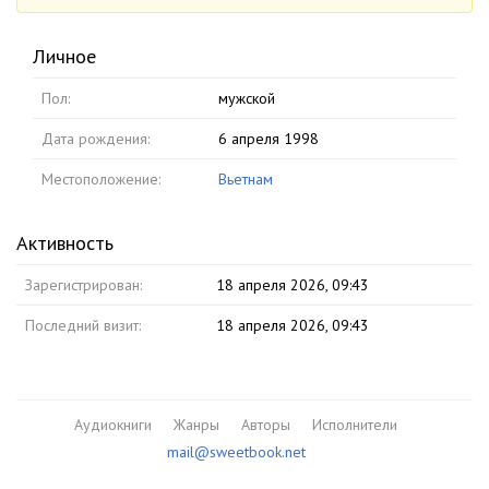
Личное
Пол:
мужской
Дата рождения:
6 апреля 1998
Местоположение:
Вьетнам
Активность
Зарегистрирован:
18 апреля 2026, 09:43
Последний визит:
18 апреля 2026, 09:43
Аудиокниги
Жанры
Авторы
Исполнители
mail@sweetbook.net