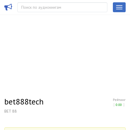
bet888tech
Рейтинг
0.00
BET 88