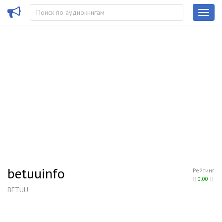
betuuinfo
Рейтинг
0.00
BETUU