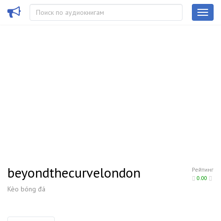
beyondthecurvelondon
Рейтинг
0.00
Kèo bóng đá