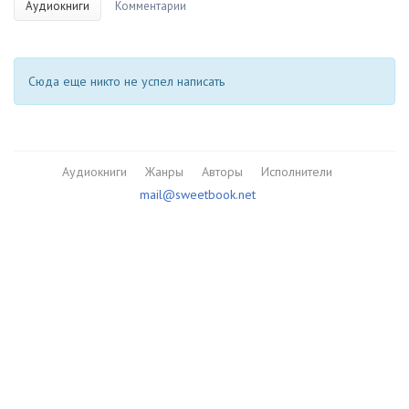
Аудиокниги
Комментарии
Сюда еще никто не успел написать
Аудиокниги
Жанры
Авторы
Исполнители
mail@sweetbook.net