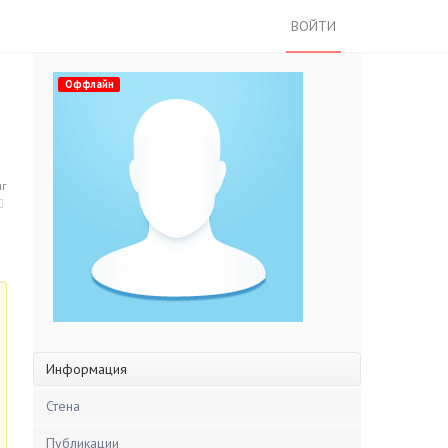
ВОЙТИ
Оффлайн
нг
Информация
Стена
Публикации