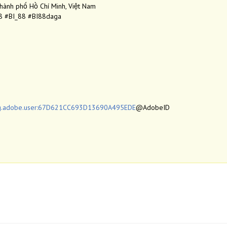
Thành phố Hồ Chí Minh, Việt Nam
88 #BI_88 #BI88daga
org.adobe.user:67D621CC693D13690A495EDE
@AdobeID