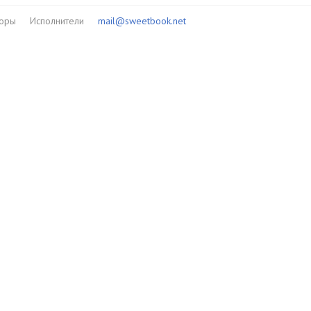
торы
Исполнители
mail@sweetbook.net