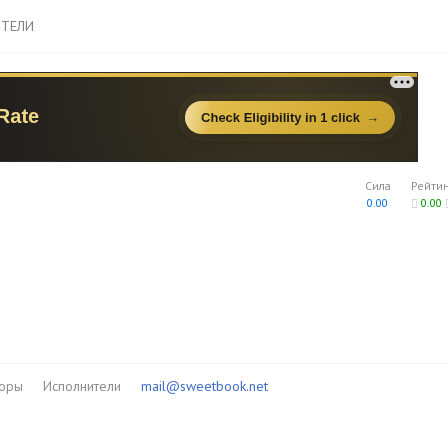
ТЕЛИ
Сила
Рейти
0.00
0.00
торы
Исполнители
mail@sweetbook.net