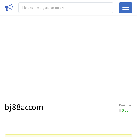
bj88accom
Рейтинг
0.00