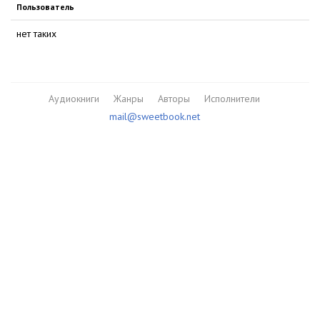
Пользователь
нет таких
Аудиокниги
Жанры
Авторы
Исполнители
mail@sweetbook.net