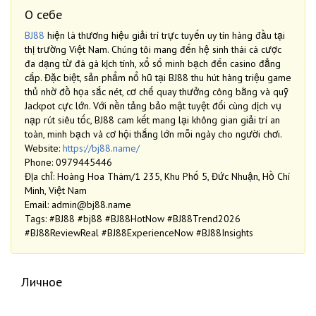
О себе
BJ88
hiện là thương hiệu giải trí trực tuyến uy tín hàng đầu tại
thị trường Việt Nam. Chúng tôi mang đến hệ sinh thái cá cược
đa dạng từ đá gà kịch tính, xổ số minh bạch đến casino đẳng
cấp. Đặc biệt, sản phẩm nổ hũ tại BJ88 thu hút hàng triệu game
thủ nhờ đồ họa sắc nét, cơ chế quay thưởng công bằng và quỹ
Jackpot cực lớn. Với nền tảng bảo mật tuyệt đối cùng dịch vụ
nạp rút siêu tốc, BJ88 cam kết mang lại không gian giải trí an
toàn, minh bạch và cơ hội thắng lớn mỗi ngày cho người chơi.
Website:
https://bj88.name/
Phone: 0979445446
Địa chỉ: Hoàng Hoa Thám/1 235, Khu Phố 5, Đức Nhuận, Hồ Chí
Minh, Việt Nam
Email: admin@bj88.name
Tags: #BJ88 #bj88 #BJ88HotNow #BJ88Trend2026
#BJ88ReviewReal #BJ88ExperienceNow #BJ88Insights
Личное