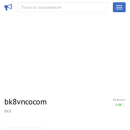
bk8vncocom
Рейтинг
0.00
BK8