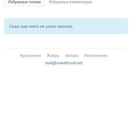
Избранные топики
Избранные комментарии
Сюда еще никто не успел написать
Аудиокниги
Жанры
Авторы
Исполнители
mail@sweetbook.net