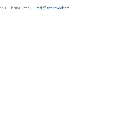
торы
Исполнители
mail@sweetbook.net