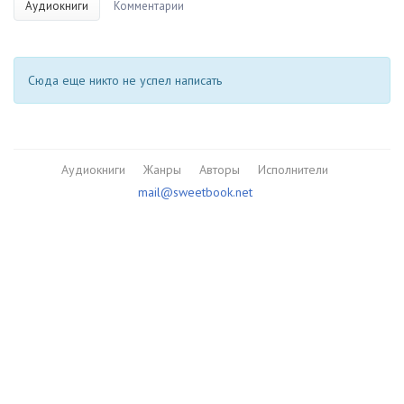
Аудиокниги
Комментарии
Сюда еще никто не успел написать
Аудиокниги
Жанры
Авторы
Исполнители
mail@sweetbook.net