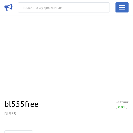
bl555free
Рейтинг
0.00
BL555