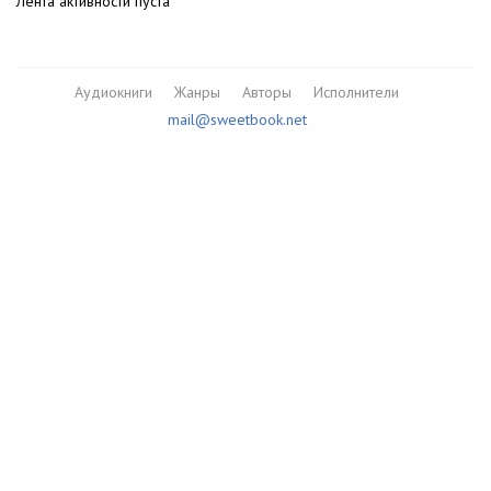
Лента активности пуста
Аудиокниги
Жанры
Авторы
Исполнители
mail@sweetbook.net