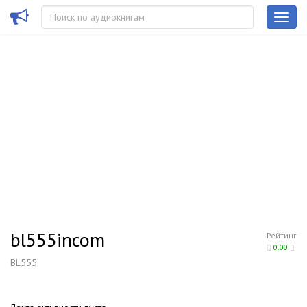
bl555incom
Рейтинг
0.00
BL555