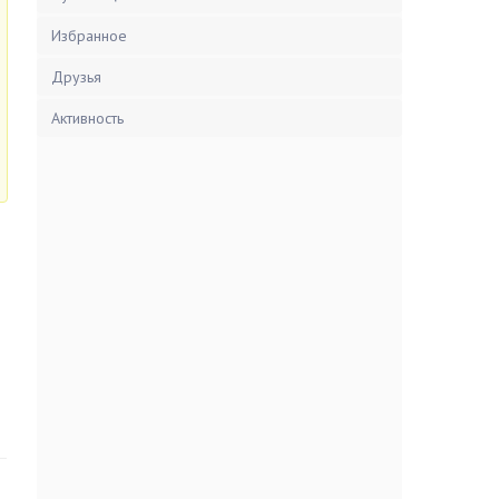
Избранное
Друзья
Активность