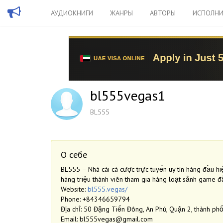
АУДИОКНИГИ
ЖАНРЫ
АВТОРЫ
ИСПОЛНИ
bl555vegas1
BL555
О себе
BL555 – Nhà cái cá cược trực tuyến uy tín hàng đầu hiệ
hàng triệu thành viên tham gia hàng loạt sảnh game đ
Website:
bl555.vegas/
Phone: +84346659794
Địa chỉ: 50 Đặng Tiến Đông, An Phú, Quận 2, thành phố
Email: bl555vegas@gmail.com