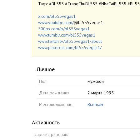
Tags: #BL555 #TrangChuBL555 #NhaCaiBL555 #BL55
x.com/bl555vegas1
www.youtube.com/
@bl555vegas1
500px.com/p/bl555vegas1
www.tumblr.com/bl555vegas1
www.twitch.tv/bl555vegas1/about
www.pinterest.com/bl555vegas1/
Личное
Пол:
мужской
Дата рождения:
2 марта 1995
Местоположение:
Вьетнам
Активность
Зарегистрирован: