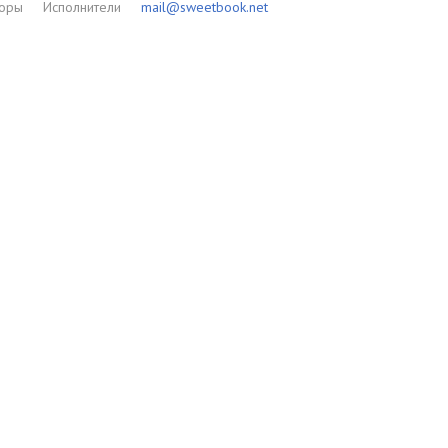
торы
Исполнители
mail@sweetbook.net