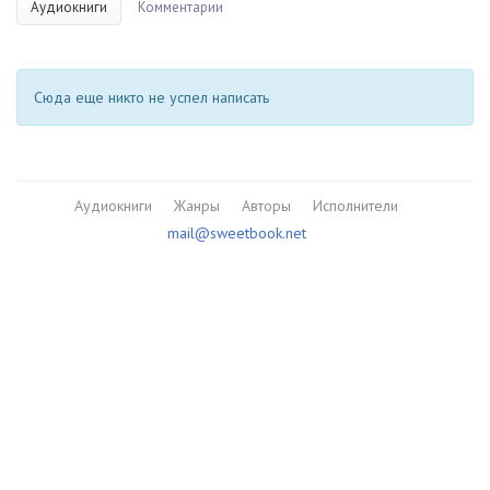
Аудиокниги
Комментарии
Сюда еще никто не успел написать
Аудиокниги
Жанры
Авторы
Исполнители
mail@sweetbook.net