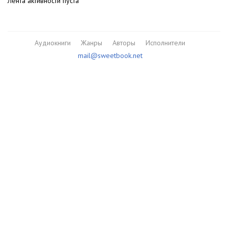
Лента активности пуста
Аудиокниги
Жанры
Авторы
Исполнители
mail@sweetbook.net