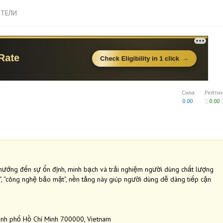
ТЕЛИ
Сила
Рейти
0.00
0.00
 hướng đến sự ổn định, minh bạch và trải nghiệm người dùng chất lượng
”, “công nghệ bảo mật”, nền tảng này giúp người dùng dễ dàng tiếp cận
ành phố Hồ Chí Minh 700000, Vietnam