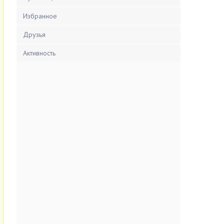
Избранное
Друзья
Активность