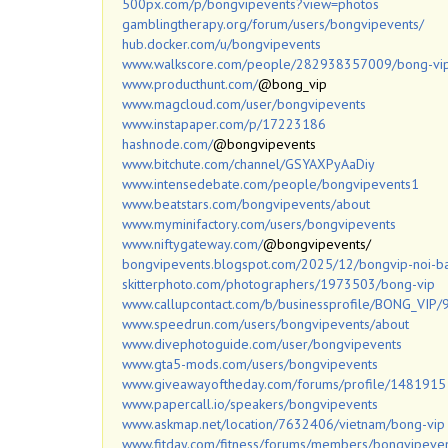
500px.com/p/bongvipevents?view=photos
gamblingtherapy.org/forum/users/bongvipevents/
hub.docker.com/u/bongvipevents
www.walkscore.com/people/282938357009/bong-vi
www.producthunt.com/
@bong_vip
www.magcloud.com/user/bongvipevents
www.instapaper.com/p/17223186
hashnode.com/
@bongvipevents
www.bitchute.com/channel/GSYAXPyAaDiy
www.intensedebate.com/people/bongvipevents1
www.beatstars.com/bongvipevents/about
www.myminifactory.com/users/bongvipevents
www.niftygateway.com/
@bongvipevents/
bongvipevents.blogspot.com/2025/12/bongvip-noi-bat
skitterphoto.com/photographers/1973503/bong-vip
www.callupcontact.com/b/businessprofile/BONG_VIP
www.speedrun.com/users/bongvipevents/about
www.divephotoguide.com/user/bongvipevents
www.gta5-mods.com/users/bongvipevents
www.giveawayoftheday.com/forums/profile/1481915
www.papercall.io/speakers/bongvipevents
www.askmap.net/location/7632406/vietnam/bong-vip
www.fitday.com/fitness/forums/members/bongvipeven