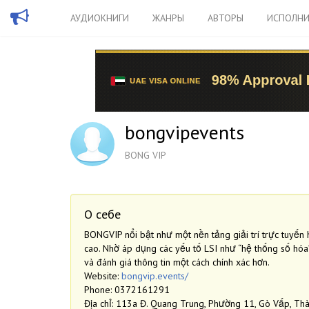
АУДИОКНИГИ
ЖАНРЫ
АВТОРЫ
ИСПОЛНИ
bongvipevents
BONG VIP
О себе
BONGVIP nổi bật như một nền tảng giải trí trực tuyến
cao. Nhờ áp dụng các yếu tố LSI như “hệ thống số hóa
và đánh giá thông tin một cách chính xác hơn.
Website:
bongvip.events/
Phone: 0372161291
Địa chỉ: 113a Đ. Quang Trung, Phường 11, Gò Vấp, Th