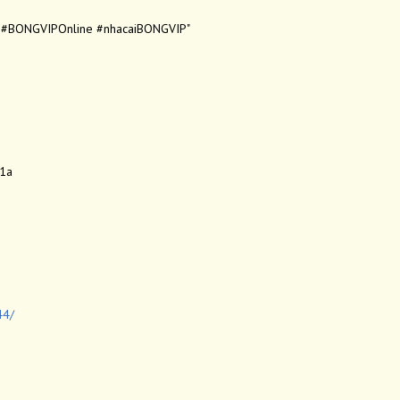
 #BONGVIPOnline #nhacaiBONGVIP"
1a
44/