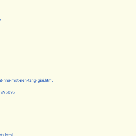
p
-nhu-mot-nen-tang-giai.html
/9895093
ts.html