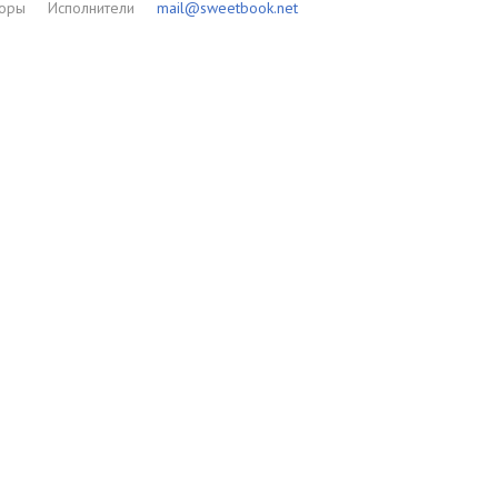
торы
Исполнители
mail@sweetbook.net