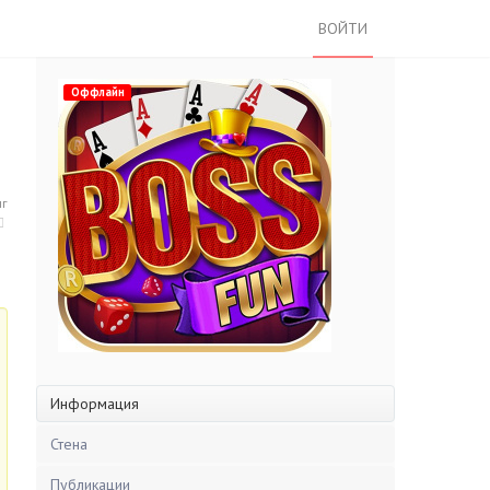
ВОЙТИ
Оффлайн
нг
Информация
Стена
Публикации