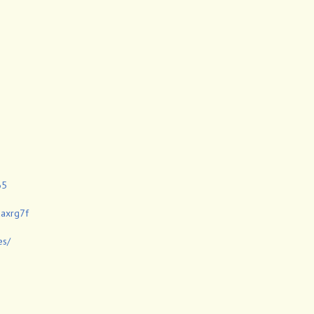
65
daxrg7f
es/