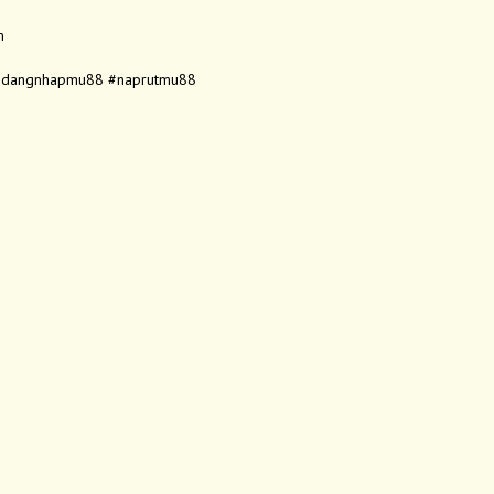
m
 #dangnhapmu88 #naprutmu88