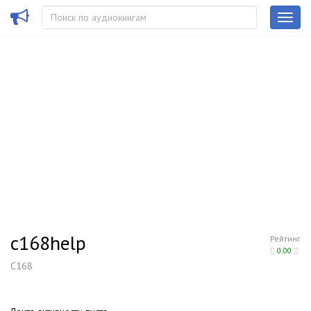
c168help
Рейтинг
0.00
C168