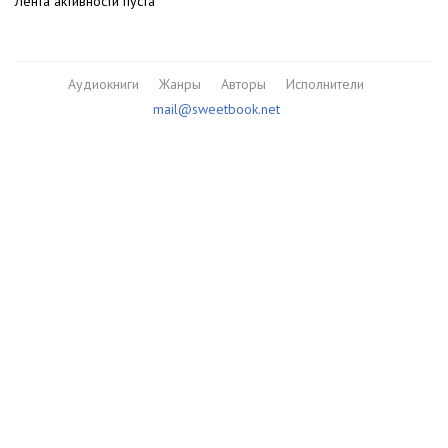
Лента активности пуста
Аудиокниги
Жанры
Авторы
Исполнители
mail@sweetbook.net